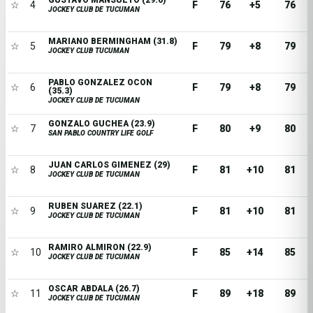
GUSTAVO MANSUETO (29.6)
☆
4
F
76
+5
76
JOCKEY CLUB DE TUCUMAN
MARIANO BERMINGHAM (31.8)
☆
5
F
79
+8
79
JOCKEY CLUB TUCUMAN
PABLO GONZALEZ OCON
☆
6
F
79
+8
79
(35.3)
JOCKEY CLUB DE TUCUMAN
GONZALO GUCHEA (23.9)
☆
7
F
80
+9
80
SAN PABLO COUNTRY LIFE GOLF
JUAN CARLOS GIMENEZ (29)
☆
8
F
81
+10
81
JOCKEY CLUB DE TUCUMAN
RUBEN SUAREZ (22.1)
☆
9
F
81
+10
81
JOCKEY CLUB DE TUCUMAN
RAMIRO ALMIRON (22.9)
☆
10
F
85
+14
85
JOCKEY CLUB DE TUCUMAN
OSCAR ABDALA (26.7)
☆
11
F
89
+18
89
JOCKEY CLUB DE TUCUMAN