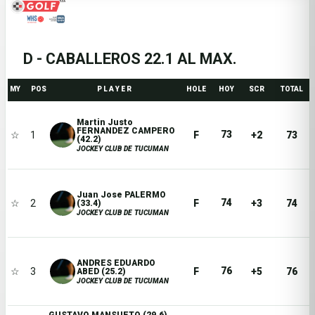
D - CABALLEROS 22.1 AL MAX.
MY
POS
P L A Y E R
HOLE
HOY
SCR
TOTAL
Martin Justo
FERNANDEZ CAMPERO
73
☆
1
F
+2
73
(42.2)
JOCKEY CLUB DE TUCUMAN
Juan Jose PALERMO
74
☆
2
F
+3
74
(33.4)
JOCKEY CLUB DE TUCUMAN
ANDRES EDUARDO
76
☆
3
F
+5
76
ABED (25.2)
JOCKEY CLUB DE TUCUMAN