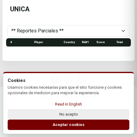
UNICA
#
Player
Country
Rd#1
Score
Total
Cookies
Usamos cookies necesarias para que el sitio funcione y cookies
© 2026 Jockey Club de Tucuman | by Plus+Golf
opcionales de medicion para mejorar la experiencia.
Website powered by
Plus+Golf
Read in English
No acepto
Aceptar cookies