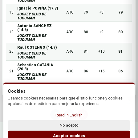
TUCUMAN
Ignacio POVIÑA (17.7)
18
ARG
79
+8
79
JOCKEY CLUB DE
TUCUMAN
Antonio SANCHEZ
(14.6)
19
ARG
80
+9
80
JOCKEY CLUB DE
TUCUMAN
Raul OSTENGO (14.7)
20
ARG
81
+10
81
JOCKEY CLUB DE
TUCUMAN
Sebastian CATANIA
(20.8)
21
ARG
86
+15
86
JOCKEY CLUB DE
TUCUMAN
Cookies
Usamos cookies necesarias para que el sitio funcione y cookies
opcionales de medicion para mejorar la experiencia.
Read in English
No acepto
© 2026 Jockey Club de Tucuman | by Plus+Golf
Website powered by
Plus+Golf
Aceptar cookies