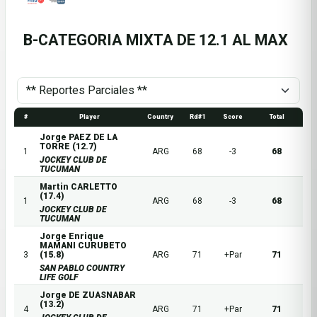
B-CATEGORIA MIXTA DE 12.1 AL MAX
#
Player
Country
Rd#1
Score
Total
Jorge PAEZ DE LA
TORRE (12.7)
1
ARG
68
-3
68
JOCKEY CLUB DE
TUCUMAN
Martin CARLETTO
(17.4)
1
ARG
68
-3
68
JOCKEY CLUB DE
TUCUMAN
Jorge Enrique
MAMANI CURUBETO
3
(15.8)
ARG
71
+Par
71
SAN PABLO COUNTRY
LIFE GOLF
Jorge DE ZUASNABAR
(13.2)
4
ARG
71
+Par
71