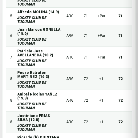
JOCKEY CLUB DE
TUCUMAN
Alfredo MOLINA (14.9)
5
ARG
71
+Par
71
JOCKEY CLUB DE
TUCUMAN
Juan Marcos GONELLA
(15.6)
6
ARG
71
+Par
71
JOCKEY CLUB DE
TUCUMAN
Patricio Jose
AVELLANEDA (18.2)
7
ARG
71
+Par
71
JOCKEY CLUB DE
TUCUMAN
Pedro Estraton
MARTINEZ (16.3)
8
ARG
72
+1
72
JOCKEY CLUB DE
TUCUMAN
Anibal Nicolas YAÑEZ
(19.3)
8
ARG
72
+1
72
JOCKEY CLUB DE
TUCUMAN
Justiniano FRIAS
SILVA (12.8)
8
ARG
72
+1
72
JOCKEY CLUB DE
TUCUMAN
Ricardo (h) QUINTANA