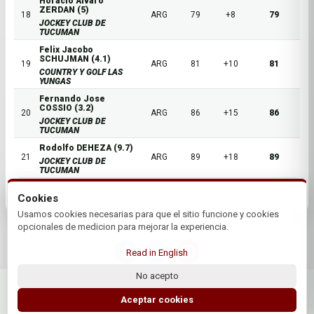
Horacio Alvaro
ZERDAN (5)
18
ARG
79
+8
79
JOCKEY CLUB DE
TUCUMAN
Felix Jacobo
SCHUJMAN (4.1)
19
ARG
81
+10
81
COUNTRY Y GOLF LAS
YUNGAS
Fernando Jose
COSSIO (3.2)
20
ARG
86
+15
86
JOCKEY CLUB DE
TUCUMAN
Rodolfo DEHEZA (9.7)
21
ARG
89
+18
89
JOCKEY CLUB DE
TUCUMAN
Cookies
Usamos cookies necesarias para que el sitio funcione y cookies
opcionales de medicion para mejorar la experiencia.
Read in English
No acepto
© 2026 Jockey Club de Tucuman | by Plus+Golf
Website powered by
Plus+Golf
Aceptar cookies