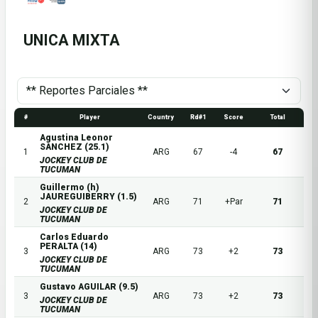
UNICA MIXTA
#
Player
Country
Rd#1
Score
Total
Agustina Leonor
SANCHEZ (25.1)
1
ARG
67
-4
67
JOCKEY CLUB DE
TUCUMAN
Guillermo (h)
JAUREGUIBERRY (1.5)
2
ARG
71
+Par
71
JOCKEY CLUB DE
TUCUMAN
Carlos Eduardo
PERALTA (14)
3
ARG
73
+2
73
JOCKEY CLUB DE
TUCUMAN
Gustavo AGUILAR (9.5)
3
ARG
73
+2
73
JOCKEY CLUB DE
TUCUMAN