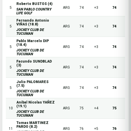
Roberto BUSTOS (4)
5
ARG
74
+3
74
SAN PABLO COUNTRY
LIFE GOLF
Fernando Antonio
VIÑAS (18.8)
5
ARG
74
+3
74
JOCKEY CLUB DE
TUCUMAN
Pablo Marcelo DIP
(18.4)
5
ARG
74
+3
74
JOCKEY CLUB DE
TUCUMAN
Facundo SUNDBLAD
(3)
5
ARG
74
+3
74
JOCKEY CLUB DE
TUCUMAN
Julio PALOMARES
(7.5)
5
ARG
74
+3
74
JOCKEY CLUB DE
TUCUMAN
Anibal Nicolas YAÑEZ
(19.1)
10
ARG
75
+4
75
JOCKEY CLUB DE
TUCUMAN
Tomas MARTINEZ
PARDO (8.2)
11
ARG
76
+5
76