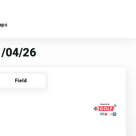
aps
/04/26
Field