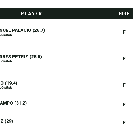
P L A Y E R
HOLE
UEL PALACIO (26.7)
F
TUCUMAN
RES PETRIZ (25.5)
F
TUCUMAN
O (19.4)
F
TUCUMAN
AMPO (31.2)
F
Z (29)
F