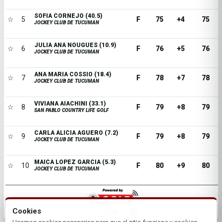
SOFIA CORNEJO (40.5)
☆
5
F
75
+4
75
JOCKEY CLUB DE TUCUMAN
JULIA ANA NOUGUES (10.9)
☆
6
F
76
+5
76
JOCKEY CLUB DE TUCUMAN
ANA MARIA COSSIO (18.4)
☆
7
F
78
+7
78
JOCKEY CLUB DE TUCUMAN
VIVIANA AIACHINI (33.1)
☆
8
F
79
+8
79
SAN PABLO COUNTRY LIFE GOLF
CARLA ALICIA AGUERO (7.2)
☆
9
F
79
+8
79
JOCKEY CLUB DE TUCUMAN
MAICA LOPEZ GARCIA (5.3)
☆
10
F
80
+9
80
JOCKEY CLUB DE TUCUMAN
Cookies