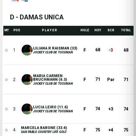
D - DAMAS UNICA
MY
POS
P L A Y E R
HOLE
HOY
SCR
TOTAL
LILIANA R RAISMAN (33)
68
☆
1
F
-3
68
JOCKEY CLUB DE TUCUMAN
MARIA CARMEN
71
☆
2
F
Par
71
BRUCHMANN (6.3)
JOCKEY CLUB DE TUCUMAN
LUCIA LEIRO (11.6)
74
☆
3
F
+3
74
JOCKEY CLUB DE TUCUMAN
MARCELA BARONE (33.6)
☆
4
F
75
+4
75
SAN PABLO COUNTRY LIFE GOLF