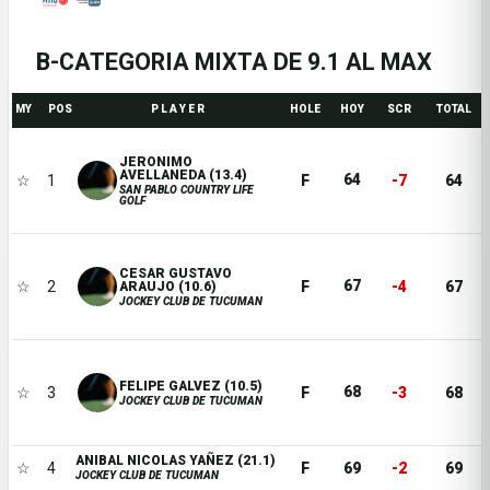
B-CATEGORIA MIXTA DE 9.1 AL MAX
MY
POS
P L A Y E R
HOLE
HOY
SCR
TOTAL
JERONIMO
AVELLANEDA (13.4)
64
☆
1
F
-7
64
SAN PABLO COUNTRY LIFE
GOLF
CESAR GUSTAVO
67
☆
2
F
-4
67
ARAUJO (10.6)
JOCKEY CLUB DE TUCUMAN
FELIPE GALVEZ (10.5)
68
☆
3
F
-3
68
JOCKEY CLUB DE TUCUMAN
ANIBAL NICOLAS YAÑEZ (21.1)
☆
4
F
69
-2
69
JOCKEY CLUB DE TUCUMAN