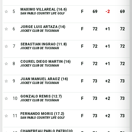
MAXIMO VILLAREAL (16.6)
☆
5
F
69
-2
69
SAN PABLO COUNTRY LIFE GOLF
JORGE LUIS ARTAZA (14)
☆
6
F
72
+1
72
JOCKEY CLUB DE TUCUMAN
SEBASTIAN INGRAO (11.8)
☆
7
F
72
+1
72
JOCKEY CLUB DE TUCUMAN
COUREL DIEGO MARTIN (16)
☆
8
F
72
+1
72
JOCKEY CLUB DE TUCUMAN
JUAN MANUEL ARAOZ (16)
☆
9
F
73
+2
73
JOCKEY CLUB DE TUCUMAN
GONZALO REMIS (12.7)
☆
10
F
73
+2
73
JOCKEY CLUB DE TUCUMAN
FERNANDO MORIS (17.2)
☆
11
F
73
+2
73
SAN PABLO COUNTRY LIFE GOLF
CHANFREAU PABLO PATRICIO