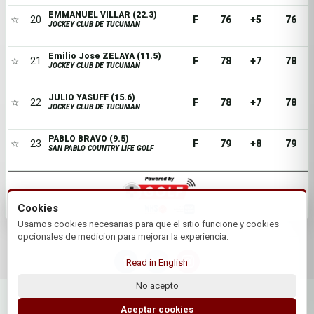
EMMANUEL VILLAR (22.3)
☆
20
F
76
+5
76
JOCKEY CLUB DE TUCUMAN
Emilio Jose ZELAYA (11.5)
☆
21
F
78
+7
78
JOCKEY CLUB DE TUCUMAN
JULIO YASUFF (15.6)
☆
22
F
78
+7
78
JOCKEY CLUB DE TUCUMAN
PABLO BRAVO (9.5)
☆
23
F
79
+8
79
SAN PABLO COUNTRY LIFE GOLF
Cookies
Usamos cookies necesarias para que el sitio funcione y cookies
opcionales de medicion para mejorar la experiencia.
Read in English
No acepto
© 2026 Jockey Club de Tucuman | by Plus+Golf
Website powered by
Plus+Golf
Aceptar cookies