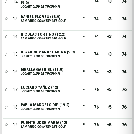
☆
12
F
74
+3
74
(9.6)
JOCKEY CLUB DE TUCUMAN
DANIEL FLORES (13.9)
☆
13
F
74
+3
74
SAN PABLO COUNTRY LIFE GOLF
NICOLAS FORTINO (12.2)
☆
14
F
74
+3
74
SAN PABLO COUNTRY LIFE GOLF
RICARDO MANUEL MORA (9.9)
☆
15
F
74
+3
74
JOCKEY CLUB DE TUCUMAN
MEALLA GABRIEL (11.9)
☆
16
F
74
+3
74
JOCKEY CLUB DE TUCUMAN
LUCIANO YAÑEZ (12)
☆
17
F
76
+5
76
JOCKEY CLUB DE TUCUMAN
PABLO MARCELO DIP (19.2)
☆
18
F
76
+5
76
JOCKEY CLUB DE TUCUMAN
PUENTE JOSE MARIA (12)
☆
19
F
76
+5
76
SAN PABLO COUNTRY LIFE GOLF