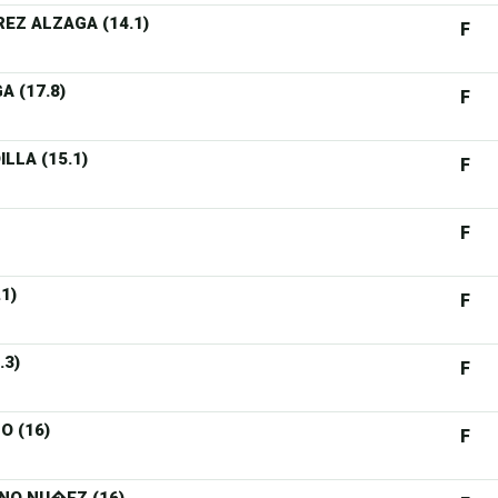
EZ ALZAGA (14.1)
F
 (17.8)
F
LLA (15.1)
F
F
1)
F
.3)
F
 (16)
F