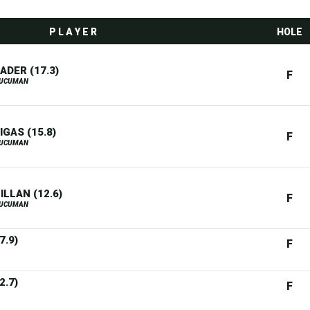
P L A Y E R
HOLE
ADER (17.3)
F
TUCUMAN
GAS (15.8)
F
TUCUMAN
LLAN (12.6)
F
TUCUMAN
7.9)
F
2.7)
F