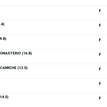
F
.4)
F
.8)
F
NASTERIO (16.8)
F
CAMICHE (12.5)
F
F
4.5)
F