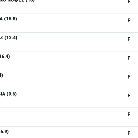
NO NU�EZ (16)
F
 (15.8)
F
 (12.4)
F
6.4)
F
4)
F
A (9.6)
F
)
F
6.9)
F