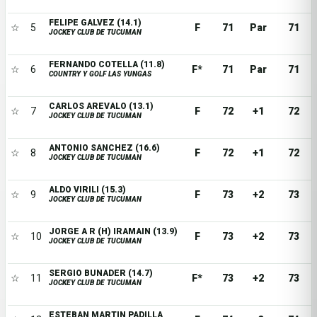
FELIPE GALVEZ (14.1)
☆
5
F
71
Par
71
JOCKEY CLUB DE TUCUMAN
FERNANDO COTELLA (11.8)
☆
6
F*
71
Par
71
COUNTRY Y GOLF LAS YUNGAS
CARLOS AREVALO (13.1)
☆
7
F
72
+1
72
JOCKEY CLUB DE TUCUMAN
ANTONIO SANCHEZ (16.6)
☆
8
F
72
+1
72
JOCKEY CLUB DE TUCUMAN
ALDO VIRILI (15.3)
☆
9
F
73
+2
73
JOCKEY CLUB DE TUCUMAN
JORGE A R (H) IRAMAIN (13.9)
☆
10
F
73
+2
73
JOCKEY CLUB DE TUCUMAN
SERGIO BUNADER (14.7)
☆
11
F*
73
+2
73
JOCKEY CLUB DE TUCUMAN
ESTEBAN MARTIN PADILLA