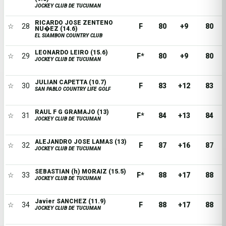
JOCKEY CLUB DE TUCUMAN
RICARDO JOSE ZENTENO
☆
28
F
80
+9
80
NU�EZ (14.6)
EL SIAMBON COUNTRY CLUB
LEONARDO LEIRO (15.6)
☆
29
F*
80
+9
80
JOCKEY CLUB DE TUCUMAN
JULIAN CAPETTA (10.7)
☆
30
F
83
+12
83
SAN PABLO COUNTRY LIFE GOLF
RAUL F G GRAMAJO (13)
☆
31
F*
84
+13
84
JOCKEY CLUB DE TUCUMAN
ALEJANDRO JOSE LAMAS (13)
☆
32
F
87
+16
87
JOCKEY CLUB DE TUCUMAN
SEBASTIAN (h) MORAIZ (15.5)
☆
33
F*
88
+17
88
JOCKEY CLUB DE TUCUMAN
Javier SANCHEZ (11.9)
☆
34
F
88
+17
88
JOCKEY CLUB DE TUCUMAN