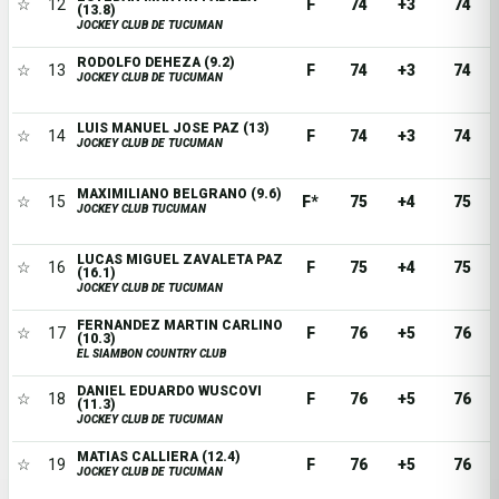
☆
12
F
74
+3
74
(13.8)
JOCKEY CLUB DE TUCUMAN
RODOLFO DEHEZA (9.2)
☆
13
F
74
+3
74
JOCKEY CLUB DE TUCUMAN
LUIS MANUEL JOSE PAZ (13)
☆
14
F
74
+3
74
JOCKEY CLUB DE TUCUMAN
MAXIMILIANO BELGRANO (9.6)
☆
15
F*
75
+4
75
JOCKEY CLUB TUCUMAN
LUCAS MIGUEL ZAVALETA PAZ
☆
16
F
75
+4
75
(16.1)
JOCKEY CLUB DE TUCUMAN
FERNANDEZ MARTIN CARLINO
☆
17
F
76
+5
76
(10.3)
EL SIAMBON COUNTRY CLUB
DANIEL EDUARDO WUSCOVI
☆
18
F
76
+5
76
(11.3)
JOCKEY CLUB DE TUCUMAN
MATIAS CALLIERA (12.4)
☆
19
F
76
+5
76
JOCKEY CLUB DE TUCUMAN