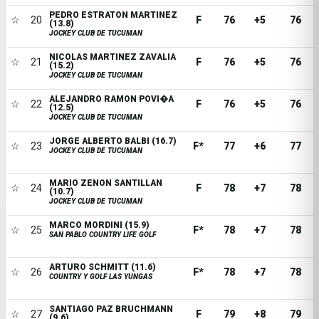
PEDRO ESTRATON MARTINEZ
☆
20
F
76
+5
76
(13.8)
JOCKEY CLUB DE TUCUMAN
NICOLAS MARTINEZ ZAVALIA
☆
21
F
76
+5
76
(15.2)
JOCKEY CLUB DE TUCUMAN
ALEJANDRO RAMON POVI�A
☆
22
F
76
+5
76
(12.5)
JOCKEY CLUB DE TUCUMAN
JORGE ALBERTO BALBI (16.7)
☆
23
F*
77
+6
77
JOCKEY CLUB DE TUCUMAN
MARIO ZENON SANTILLAN
☆
24
F
78
+7
78
(10.7)
JOCKEY CLUB DE TUCUMAN
MARCO MORDINI (15.9)
☆
25
F*
78
+7
78
SAN PABLO COUNTRY LIFE GOLF
ARTURO SCHMITT (11.6)
☆
26
F*
78
+7
78
COUNTRY Y GOLF LAS YUNGAS
SANTIAGO PAZ BRUCHMANN
☆
27
F
79
+8
79
(9.6)