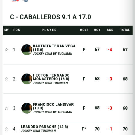
C - CABALLEROS 9.1 A 17.0
MY
POS
P L A Y E R
HOLE
HOY
SCR
TOTAL
BAUTISTA TERAN VEGA
67
☆
1
F
-4
67
(15.6)
JOCKEY CLUB DE TUCUMAN
HECTOR FERNANDO
68
☆
2
F
-3
68
MONASTERIO (16.8)
JOCKEY CLUB TUCUMAN
FRANCISCO LANDIVAR
68
☆
3
F
-3
68
(13.3)
JOCKEY CLUB DE TUCUMAN
LEANDRO PARACHE (12.8)
☆
4
F*
70
-1
70
JOCKEY CLUB TUCUMAN