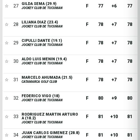
GILDA SEMA (29.9)
☆
27
F
77
+6
77
JOCKEY CLUB DE TUCUMAN
LILIANA DIAZ (23.4)
☆
28
F
78
+7
78
JOCKEY CLUB DE TUCUMAN
CIPULLI DANTE (19.1)
☆
29
F
78
+7
78
JOCKEY CLUB DE TUCUMAN
ALDO LUIS MENIN (19.4)
☆
30
F
78
+7
78
JOCKEY CLUB DE TUCUMAN
MARCELO AHUMADA (21.5)
☆
31
F
78
+7
78
CATAMARCA GOLF CLUB
FEDERICO VIGO (18)
☆
32
F
80
+9
80
JOCKEY CLUB DE TUCUMAN
RODRIGUEZ MARTIN ARTURO
☆
33
F
81
+10
81
A (18.2)
JOCKEY CLUB DE TUCUMAN
JUAN CARLOS GIMENEZ (28.8)
☆
34
F
81
+10
81
JOCKEY CLUB DE TUCUMAN