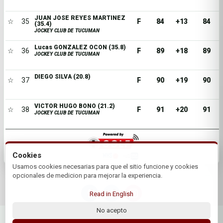
JUAN JOSE REYES MARTINEZ
☆
35
F
84
+13
84
(35.4)
JOCKEY CLUB DE TUCUMAN
Lucas GONZALEZ OCON (35.8)
☆
36
F
89
+18
89
JOCKEY CLUB DE TUCUMAN
DIEGO SILVA (20.8)
☆
37
F
90
+19
90
VICTOR HUGO BONO (21.2)
☆
38
F
91
+20
91
JOCKEY CLUB DE TUCUMAN
Cookies
Usamos cookies necesarias para que el sitio funcione y cookies
opcionales de medicion para mejorar la experiencia.
Read in English
No acepto
© 2026 Jockey Club de Tucuman | by Plus+Golf
Website powered by
Plus+Golf