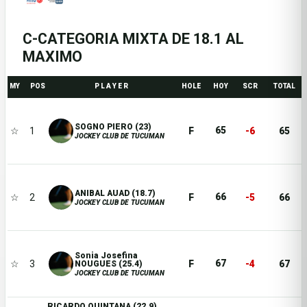
C-CATEGORIA MIXTA DE 18.1 AL
MAXIMO
MY
POS
P L A Y E R
HOLE
HOY
SCR
TOTAL
SOGNO PIERO (23)
65
☆
1
F
-6
65
JOCKEY CLUB DE TUCUMAN
ANIBAL AUAD (18.7)
66
☆
2
F
-5
66
JOCKEY CLUB DE TUCUMAN
Sonia Josefina
67
☆
3
F
-4
67
NOUGUES (25.4)
JOCKEY CLUB DE TUCUMAN
RICARDO QUINTANA (22.9)