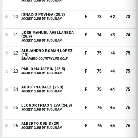
JOCKEY CLUB DE TUCUMAN
IGNACIO POVI�A (20.3)
☆
20
F
73
+2
73
JOCKEY CLUB DE TUCUMAN
JOSE MANUEL AVELLANEDA
☆
21
F
74
+3
74
(28.9)
JOCKEY CLUB DE TUCUMAN
ALEJANDRO ROMAN LOPEZ
☆
22
F
75
+4
75
(18)
SAN PABLO COUNTRY LIFE GOLF
PABLO HAUSTEIN (25.5)
☆
23
F
75
+4
75
JOCKEY CLUB DE TUCUMAN
AGOSTINA BAEZ (25.3)
☆
24
F
75
+4
75
JOCKEY CLUB DE TUCUMAN
LEONOR FRIAS SILVA (24.8)
☆
25
F
76
+5
76
JOCKEY CLUB DE TUCUMAN
ALBERTO OBEID (29)
☆
26
F
76
+5
76
JOCKEY CLUB DE TUCUMAN