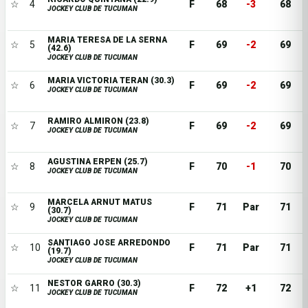
☆
4
F
68
-3
68
JOCKEY CLUB DE TUCUMAN
MARIA TERESA DE LA SERNA
☆
5
F
69
-2
69
(42.6)
JOCKEY CLUB DE TUCUMAN
MARIA VICTORIA TERAN (30.3)
☆
6
F
69
-2
69
JOCKEY CLUB DE TUCUMAN
RAMIRO ALMIRON (23.8)
☆
7
F
69
-2
69
JOCKEY CLUB DE TUCUMAN
AGUSTINA ERPEN (25.7)
☆
8
F
70
-1
70
JOCKEY CLUB DE TUCUMAN
MARCELA ARNUT MATUS
☆
9
F
71
Par
71
(30.7)
JOCKEY CLUB DE TUCUMAN
SANTIAGO JOSE ARREDONDO
☆
10
F
71
Par
71
(19.7)
JOCKEY CLUB DE TUCUMAN
NESTOR GARRO (30.3)
☆
11
F
72
+1
72
JOCKEY CLUB DE TUCUMAN