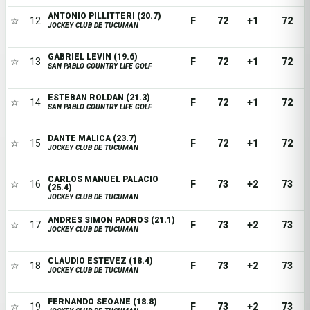
ANTONIO PILLITTERI (20.7)
☆
12
F
72
+1
72
JOCKEY CLUB DE TUCUMAN
GABRIEL LEVIN (19.6)
☆
13
F
72
+1
72
SAN PABLO COUNTRY LIFE GOLF
ESTEBAN ROLDAN (21.3)
☆
14
F
72
+1
72
SAN PABLO COUNTRY LIFE GOLF
DANTE MALICA (23.7)
☆
15
F
72
+1
72
JOCKEY CLUB DE TUCUMAN
CARLOS MANUEL PALACIO
☆
16
F
73
+2
73
(25.4)
JOCKEY CLUB DE TUCUMAN
ANDRES SIMON PADROS (21.1)
☆
17
F
73
+2
73
JOCKEY CLUB DE TUCUMAN
CLAUDIO ESTEVEZ (18.4)
☆
18
F
73
+2
73
JOCKEY CLUB DE TUCUMAN
FERNANDO SEOANE (18.8)
☆
19
F
73
+2
73