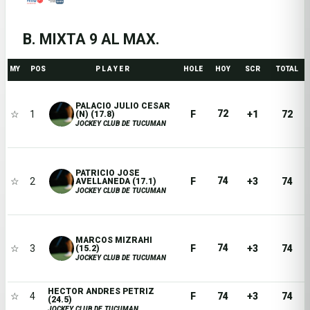
B. MIXTA 9 AL MAX.
MY
POS
P L A Y E R
HOLE
HOY
SCR
TOTAL
PALACIO JULIO CESAR
72
☆
1
F
+1
72
(N) (17.8)
JOCKEY CLUB DE TUCUMAN
PATRICIO JOSE
74
☆
2
F
+3
74
AVELLANEDA (17.1)
JOCKEY CLUB DE TUCUMAN
MARCOS MIZRAHI
74
☆
3
F
+3
74
(15.2)
JOCKEY CLUB DE TUCUMAN
HECTOR ANDRES PETRIZ
☆
4
F
74
+3
74
(24.5)
JOCKEY CLUB DE TUCUMAN