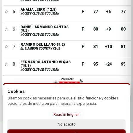
ANALIA LEIRO (12.8)
☆
5
F
77
+6
77
JOCKEY CLUB DE TUCUMAN
DANIEL ARMANDO SANTOS
☆
6
F
80
+9
80
(9.2)
JOCKEY CLUB DE TUCUMAN
RAMIRO DEL LLANO (9.2)
☆
7
F
81
+10
81
EL SIAMBON COUNTRY CLUB
FERNANDO ANTONIO VI�AS
☆
8
F
95
+24
95
(15.8)
JOCKEY CLUB DE TUCUMAN
Cookies
Usamos cookies necesarias para que el sitio funcione y cookies
opcionales de medicion para mejorar la experiencia.
Read in English
No acepto
© 2026 Jockey Club de Tucuman | by Plus+Golf
Website powered by
Plus+Golf