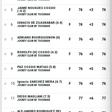
JAIME NOUGUES COSSIO
☆
5
F
74
+3
74
(-0.2)
JOCKEY CLUB DE TUCUMAN
IGNACIO DE ZUASNABAR (6.4)
☆
6
F
74
+3
74
JOCKEY CLUB DE TUCUMAN
ADRIANO BOURGUIGNON (6)
☆
7
F
76
+5
76
JOCKEY CLUB DE TUCUMAN
RODOLFO (H) COSSIO (4.2)
☆
8
F
76
+5
76
JOCKEY CLUB DE TUCUMAN
PAZ COSSIO MATIAS (5.8)
☆
9
F
76
+5
76
JOCKEY CLUB DE TUCUMAN
Ignacio SANCHEZ MERA (6.7)
☆
10
F
76
+5
76
JOCKEY CLUB DE TUCUMAN
DIEGO MAGLIANI (7.5)
☆
11
F
77
+6
77
JOCKEY CLUB DE TUCUMAN
ALEJANDRO RODRIGUEZ DEL