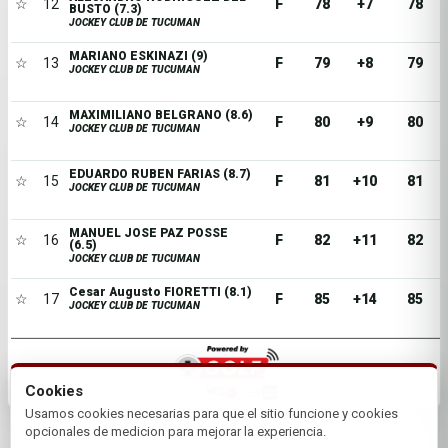
☆
12
F
78
+7
78
BUSTO (7.3)
JOCKEY CLUB DE TUCUMAN
MARIANO ESKINAZI (9)
☆
13
F
79
+8
79
JOCKEY CLUB DE TUCUMAN
MAXIMILIANO BELGRANO (8.6)
☆
14
F
80
+9
80
JOCKEY CLUB DE TUCUMAN
EDUARDO RUBEN FARIAS (8.7)
☆
15
F
81
+10
81
JOCKEY CLUB DE TUCUMAN
MANUEL JOSE PAZ POSSE
☆
16
F
82
+11
82
(6.5)
JOCKEY CLUB DE TUCUMAN
Cesar Augusto FIORETTI (8.1)
☆
17
F
85
+14
85
JOCKEY CLUB DE TUCUMAN
Cookies
Usamos cookies necesarias para que el sitio funcione y cookies
opcionales de medicion para mejorar la experiencia.