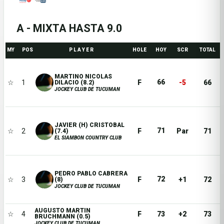
A - MIXTA HASTA 9.0
MY
POS
P L A Y E R
HOLE
HOY
SCR
TOTAL
MARTINO NICOLAS
66
☆
1
F
-5
66
DILACIO (8.2)
JOCKEY CLUB DE TUCUMAN
JAVIER (H) CRISTOBAL
71
☆
2
F
Par
71
(7.4)
EL SIAMBON COUNTRY CLUB
PEDRO PABLO CABRERA
72
☆
3
F
+1
72
(8)
JOCKEY CLUB DE TUCUMAN
AUGUSTO MARTIN
☆
4
F
73
+2
73
BRUCHMANN (0.5)
JOCKEY CLUB DE TUCUMAN