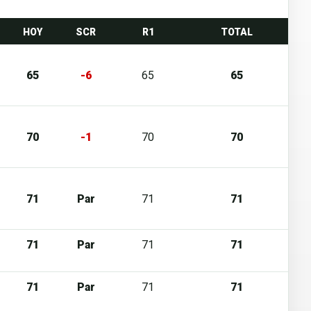
HOY
SCR
R1
TOTAL
65
-6
65
65
70
-1
70
70
71
Par
71
71
71
Par
71
71
71
Par
71
71