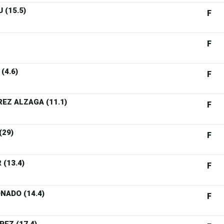
 (15.5)
F
F
(4.6)
F
EZ ALZAGA (11.1)
F
(29)
F
(13.4)
F
NADO (14.4)
F