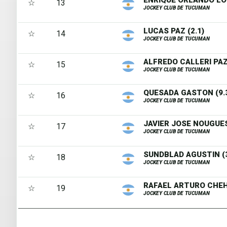
ENRIQUE ORLANDO LOP
☆
13
JOCKEY CLUB DE TUCUMAN
LUCAS PAZ (2.1)
☆
14
JOCKEY CLUB DE TUCUMAN
ALFREDO CALLERI PAZ 
☆
15
JOCKEY CLUB DE TUCUMAN
QUESADA GASTON (9.
☆
16
JOCKEY CLUB DE TUCUMAN
JAVIER JOSE NOUGUES
☆
17
JOCKEY CLUB DE TUCUMAN
SUNDBLAD AGUSTIN (3
☆
18
JOCKEY CLUB DE TUCUMAN
RAFAEL ARTURO CHEHI
☆
19
JOCKEY CLUB DE TUCUMAN