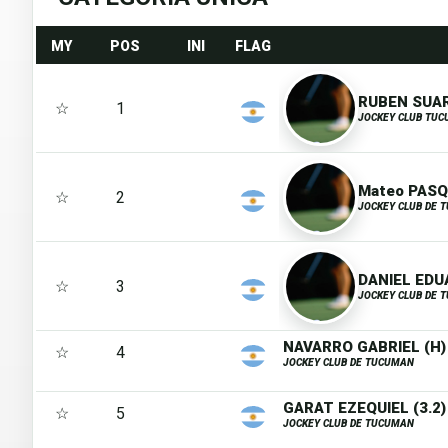
MY
POS
INI
FLAG
RUBEN SUAR
☆
1
JOCKEY CLUB TU
Mateo PASQU
☆
2
JOCKEY CLUB DE 
DANIEL EDU
☆
3
JOCKEY CLUB DE 
NAVARRO GABRIEL (H) 
☆
4
JOCKEY CLUB DE TUCUMAN
GARAT EZEQUIEL (3.2)
☆
5
JOCKEY CLUB DE TUCUMAN