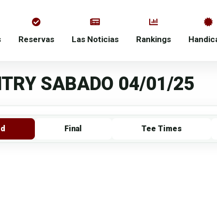
s
Reservas
Las Noticias
Rankings
Handic
TRY SABADO 04/01/25
rd
Final
Tee Times