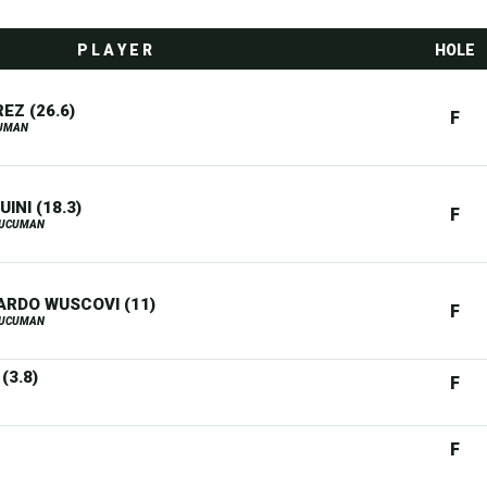
P L A Y E R
HOLE
EZ (26.6)
F
CUMAN
INI (18.3)
F
TUCUMAN
ARDO WUSCOVI (11)
F
TUCUMAN
(3.8)
F
F