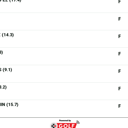
EZ (17.4)
F
F
(14.3)
F
3)
F
 (9.1)
F
.2)
F
N (15.7)
F