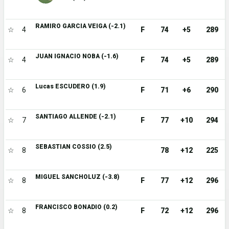
RAMIRO GARCIA VEIGA (-2.1)
☆
4
F
74
+5
289
JUAN IGNACIO NOBA (-1.6)
☆
4
F
74
+5
289
Lucas ESCUDERO (1.9)
☆
6
F
71
+6
290
SANTIAGO ALLENDE (-2.1)
☆
7
F
77
+10
294
SEBASTIAN COSSIO (2.5)
☆
8
78
+12
225
MIGUEL SANCHOLUZ (-3.8)
☆
8
F
77
+12
296
FRANCISCO BONADIO (0.2)
☆
8
F
72
+12
296