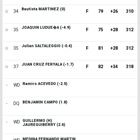
Bautista MARTINEZ (0)
☆
34
F
79
+26
310
JOAQUIN LUDUE�A (-4.9)
☆
35
F
75
+28
312
Julian SALTALEGGIO (-0.4)
☆
35
F
81
+28
312
JUAN CRUZ FERYALA (-1.7)
☆
37
F
82
+34
318
Ramiro ACEVEDO (-2.5)
-
WD
BENJAMIN CAMPO (1.8)
-
DQ
GUILLERMO (H)
-
WD
JAUREGUIBERRY (2.6)
MEDINA FERNANDO MARTIN