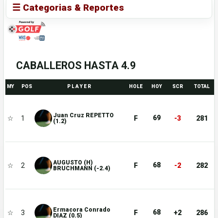
☰ Categorias & Reportes
CABALLEROS HASTA 4.9
MY
POS
P L A Y E R
HOLE
HOY
SCR
TOTAL
Juan Cruz REPETTO
69
☆
1
F
-3
281
(1.2)
AUGUSTO (H)
68
☆
2
F
-2
282
BRUCHMANN (-2.4)
Ermacora Conrado
68
☆
3
F
+2
286
DIAZ (0.5)