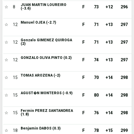
JUAN MARTIN LOUREIRO
☆
8
F
73
+12
296
(-3.6)
Manuel OJEA (-2.7)
☆
12
F
71
+13
297
Gonzalo GIMENEZ QUIROGA
☆
12
F
71
+13
297
(2)
GONZALO OLIVA PINTO (0.2)
☆
12
F
74
+13
297
TOMAS AROZENA (-2)
☆
15
F
70
+14
298
AGUST�N MONTEROS (-0.9)
☆
15
F
80
+14
298
Fermin PEREZ SANTANDREA
☆
15
F
76
+14
298
(1.8)
Benjamin DABOS (0.3)
☆
18
F
78
+15
299