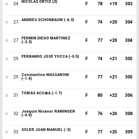
NICOLAS ORTIZ (2)
☆
24
F
78
+19
303
ANDRES SCHONBAUM (-6.3)
☆
27
F
74
+20
304
FERMIN DIEGO MARTINEZ
☆
27
F
77
+20
304
(-2.3)
FERNANDO JOSE YOCCA (-0.5)
☆
29
F
74
+21
305
Constantino MASSARONI
☆
29
F
77
+21
305
(-1.4)
TOBIAS ACU�A (-1.7)
☆
31
F
80
+22
306
Joaquin Nicanor RAMINGER
☆
32
F
76
+24
308
(-0.9)
SOLER JUAN MANUEL (-2)
☆
33
F
77
+25
309