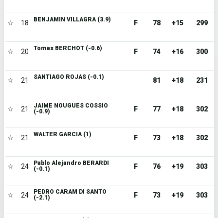
BENJAMIN VILLAGRA (3.9)
☆
18
F
78
+15
299
Tomas BERCHOT (-0.6)
☆
20
F
74
+16
300
SANTIAGO ROJAS (-0.1)
☆
21
81
+18
231
JAIME NOUGUES COSSIO
☆
21
F
77
+18
302
(-0.9)
WALTER GARCIA (1)
☆
21
F
73
+18
302
Pablo Alejandro BERARDI
☆
24
F
76
+19
303
(-0.1)
PEDRO CARAM DI SANTO
☆
24
F
73
+19
303
(-2.1)